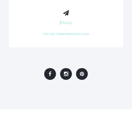
EMAIL
info [at] katerinanomikou.com