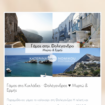
Γάμος στις Κυκλάδες · Φολέγανδρος ♥ Μυρτώ &
Ερμής
Παραμυθένιος γάμος το καλοκαίρι στη Φολέγανδρο Η τελετή και