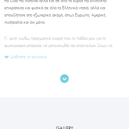
της ίδιας της Aθήνας αλλά και σε όλο το εύρος της ελληνικής
επικράτειας και φυσικά σε όλα τα Ελληνικά νησιά, αλλά και
οπουδήποτε στο εξωτερικό ακόμη, όπως Ευρώπη, Αμερική,
Αυστραλία και όχι μόνο.
Γι’ αυτό νιώθω πραγματικά τυχερή που το πάθος μου για τη
φωτογραφία μπόρεσε να μετουσιωθεί σε επάγγελμα, δίχως να
χάνεται ποτέ η πρώτη έξαψη και η αγάπη για κάθε project, μιας και
Διαβάστε τη συνέχεια
κάθε φωτογράφιση γάμου και αρραβώνα είναι ένα μοναδικό
κεφάλαιο σε ένα βιβλίο που γράφεται εδώ και δέκα χρόνια, στην
διάρκεια της επαγγελματικής μου πορείας, με τον ίδιο ζήλο και εμμονή
στην επίτευξη του ιδανικού αποτελέσματος. Κάθε γάμος είναι
ξεχωριστός και οι ανάγκες κάθε ζευγαριού αυστηρά εξατομικευμένες,
έτσι οφείλω να προσαρμόζω τη φωτογράφιση κατάλληλα, ούτως ώστε
να καλύπτονται όλες οι προσδοκίες για αυτή τη σημαντική ημέρα της
ζωής σας.
Κάθε γάμος είναι ξεχωριστός και οι ανάγκες κάθε ζευγαριού αυστηρά
GALLERY