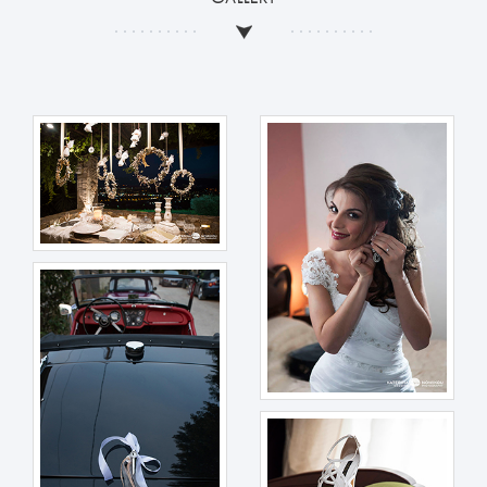
εξατομικευμένες, έτσι οφείλω να προσαρμόζω τη φωτογράφιση
κατάλληλα, ούτως ώστε να καλύπτονται όλες οι προσδοκίες για αυτή
τη σημαντική ημέρα της ζωής σας.
Το να μοιράζομαι όλες αυτές τις στιγμές αγάπης είναι κάτι παραπάνω
από επαγγελματική υποχρέωση, είναι μια βαθιά αίσθηση προσωπικής
συμμετοχής στο ίδιο το γεγονός, πάντοτε με διακριτικότητα, σεβασμό
στις επιθυμίες σας, με μόνη μου επιδίωξη τη διατήρηση των στιγμών
αυτών στην αιωνιότητα.
Ο επαγγελματισμός που εκπορεύεται από την πολυετή μου εμπειρία
στην κάλυψη απαιτητικών εκδηλώσεων, και ιδιαίτερα αρραβώνων,
γαμήλιων τελετών και δεξιώσεων εγγυάται το ιδανικό αποτέλεσμα
που επιζητείτε, στο χρονικό διάστημα που εσείς θα επιλέξετε, με
ευελιξία και κατανόηση των επιθυμιών και των αναγκών σας.