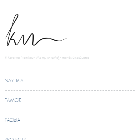
© Katerina Nomikou - Με την επιφύλαξη παντός δικαιώματος
ΝΑΥΤΙΛΊΑ
ΓΆΜΟΣ
ΤΑΞΊΔΙΑ
PROJECTS