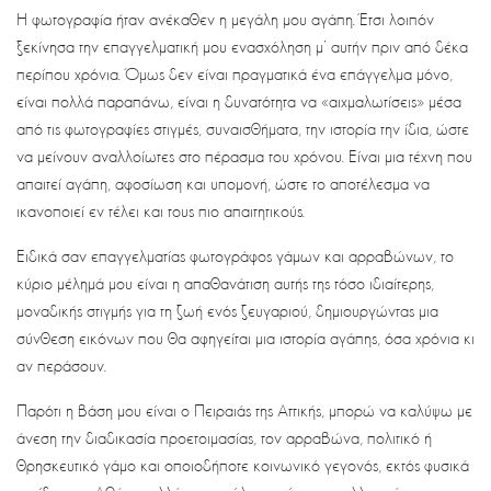
Η φωτογραφία ήταν ανέκαθεν η μεγάλη μου αγάπη. Έτσι λοιπόν
ξεκίνησα την επαγγελματική μου ενασχόληση μ’ αυτήν πριν από δέκα
περίπου χρόνια. Όμως δεν είναι πραγματικά ένα επάγγελμα μόνο,
είναι πολλά παραπάνω, είναι η δυνατότητα να «αιχμαλωτίσεις» μέσα
από τις φωτογραφίες στιγμές, συναισθήματα, την ιστορία την ίδια, ώστε
να μείνουν αναλλοίωτες στο πέρασμα του χρόνου. Είναι μια τέχνη που
απαιτεί αγάπη, αφοσίωση και υπομονή, ώστε το αποτέλεσμα να
ικανοποιεί εν τέλει και τους πιο απαιτητικούς.
Ειδικά σαν επαγγελματίας φωτογράφος γάμων και αρραβώνων, το
κύριο μέλημά μου είναι η απαθανάτιση αυτής της τόσο ιδιαίτερης,
μοναδικής στιγμής για τη ζωή ενός ζευγαριού, δημιουργώντας μια
σύνθεση εικόνων που θα αφηγείται μια ιστορία αγάπης, όσα χρόνια κι
αν περάσουν.
Παρότι η βάση μου είναι ο Πειραιάς της Αττικής, μπορώ να καλύψω με
άνεση την διαδικασία προετοιμασίας, τον αρραβώνα, πολιτικό ή
θρησκευτικό γάμο και οποιοδήποτε κοινωνικό γεγονός, εκτός φυσικά